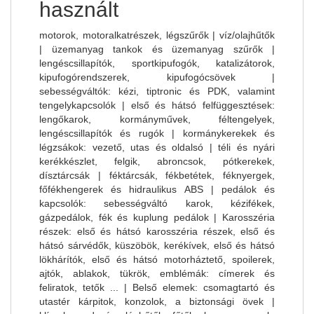
használt
motorok, motoralkatrészek, légszűrők | víz/olajhűtők
| üzemanyag tankok és üzemanyag szűrők |
lengéscsillapítók, sportkipufogók, katalizátorok,
kipufogórendszerek, kipufogócsövek |
sebességváltók: kézi, tiptronic és PDK, valamint
tengelykapcsolók | első és hátsó felfüggesztések:
lengőkarok, kormányművek, féltengelyek,
lengéscsillapítók és rugók | kormánykerekek és
légzsákok: vezető, utas és oldalsó | téli és nyári
kerékkészlet, felgik, abroncsok, pótkerekek,
dísztárcsák | féktárcsák, fékbetétek, féknyergek,
főfékhengerek és hidraulikus ABS | pedálok és
kapcsolók: sebességváltó karok, kézifékek,
gázpedálok, fék és kuplung pedálok | Karosszéria
részek: első és hátsó karosszéria részek, első és
hátsó sárvédők, küszöbök, kerékívek, első és hátsó
lökhárítók, első és hátsó motorháztető, spoilerek,
ajtók, ablakok, tükrök, emblémák: címerek és
feliratok, tetők ... | Belső elemek: csomagtartó és
utastér kárpitok, konzolok, a biztonsági övek |