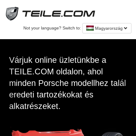
Not your language? Switch to:
Magyarország
Previous
Nex
be a
Eredeti Porsche alkatr
hol
új és használt
hez talál
s