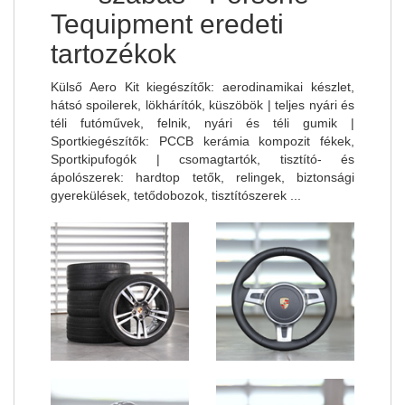
Tequipment eredeti
tartozékok
Külső Aero Kit kiegészítők: aerodinamikai készlet,
hátsó spoilerek, lökhárítók, küszöbök | teljes nyári és
téli futóművek, felnik, nyári és téli gumik |
Sportkiegészítők: PCCB kerámia kompozit fékek,
Sportkipufogók | csomagtartók, tisztító- és
ápolószerek: hardtop tetők, relingek, biztonsági
gyerekülések, tetődobozok, tisztítószerek ...