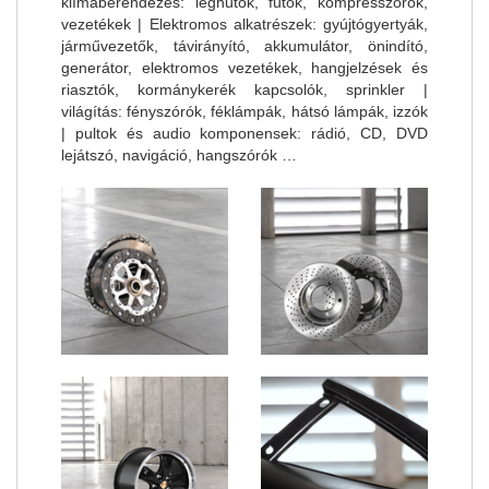
klímaberendezés: léghűtők, fűtők, kompresszorok,
vezetékek | Elektromos alkatrészek: gyújtógyertyák,
járművezetők, távirányító, akkumulátor, önindító,
generátor, elektromos vezetékek, hangjelzések és
riasztók, kormánykerék kapcsolók, sprinkler |
világítás: fényszórók, féklámpák, hátsó lámpák, izzók
| pultok és audio komponensek: rádió, CD, DVD
lejátszó, navigáció, hangszórók …