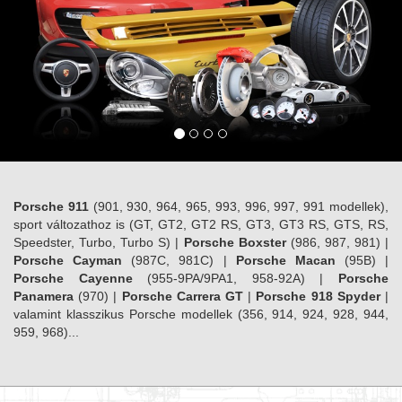
Porsche 911
(901, 930, 964, 965, 993, 996, 997, 991 modellek),
sport változathoz is (GT, GT2, GT2 RS, GT3, GT3 RS, GTS, RS,
Speedster, Turbo, Turbo S) |
Porsche Boxster
(986, 987, 981) |
Porsche Cayman
(987C, 981C) |
Porsche Macan
(95B) |
Porsche Cayenne
(955-9PA/9PA1, 958-92A) |
Porsche
Panamera
(970) |
Porsche Carrera GT
|
Porsche 918 Spyder
|
valamint klasszikus Porsche modellek (356, 914, 924, 928, 944,
959, 968)...